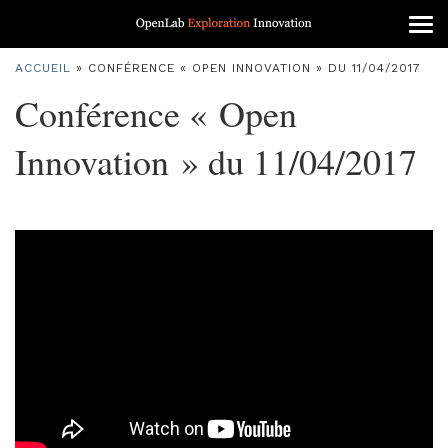
Tog
nav
ACCUEIL
»
CONFÉRENCE « OPEN INNOVATION » DU 11/04/2017
Conférence « Open
Innovation » du 11/04/2017