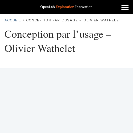
Tog
nav
ACCUEIL
»
CONCEPTION PAR L’USAGE – OLIVIER WATHELET
Conception par l’usage –
Olivier Wathelet